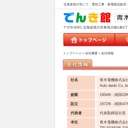
北海道旭川市にて、電気工事・家電製品販売
〒078-8261 北海道旭川市東旭川南1条6丁目5
トップページ
>
会社概要
>
会社情報
社名
青木電機株式会
Aoki denki Co.,lt
創業
1954年（昭和2
設立
1972年（昭和47
代表者
代表取締役社長
本社
青木電機株式会社 
TEL(0166)36-21