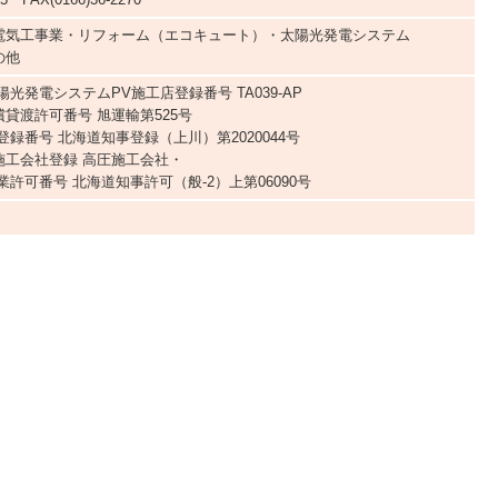
電気工事業・リフォーム（エコキュート）・太陽光発電システム
の他
光発電システムPV施工店登録番号 TA039-AP
貸渡許可番号 旭運輸第525号
登録番号 北海道知事登録（上川）第2020044号
施工会社登録 高圧施工会社・
業許可番号 北海道知事許可（般-2）上第06090号