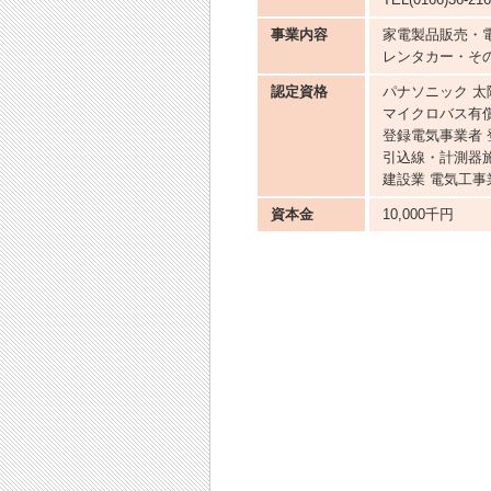
事業内容
家電製品販売・
レンタカー・そ
認定資格
パナソニック 太陽
マイクロバス有償
登録電気事業者 
引込線・計測器
建設業 電気工事
資本金
10,000千円